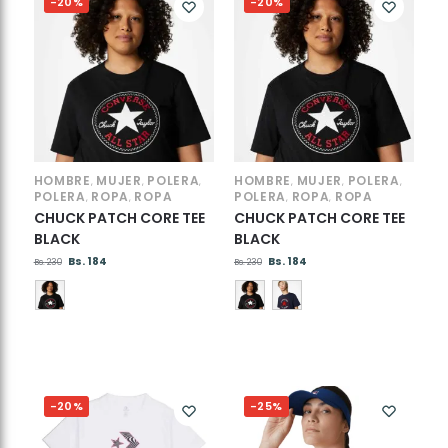
-20%
-20%
HOMBRE
MUJER
POLERA
HOMBRE
MUJER
POLERA
,
,
,
,
,
,
POLERA
ROPA
ROPA
POLERA
ROPA
ROPA
,
,
,
,
CHUCK PATCH CORE TEE
CHUCK PATCH CORE TEE
BLACK
BLACK
Bs.
184
Bs.
184
Bs.
230
Bs.
230
-20%
-25%