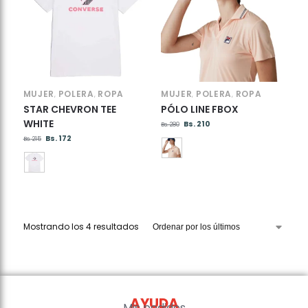
MUJER
POLERA
ROPA
MUJER
POLERA
ROPA
,
,
,
,
STAR CHEVRON TEE
PÓLO LINE FBOX
WHITE
Bs.
210
Bs.
280
Bs.
172
Bs.
215
Mostrando los 4 resultados
AYUDA
Mis pedidos