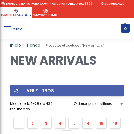
ENVÍOS GRATIS PARA COMPRAS SUPERIORES A BS. 1.300
|
SUCURSALES
0
MENU
Inicio
Tienda
Productos etiquetados “New Arrivals”
/
/
NEW ARRIVALS
VER FILTROS
Mostrando 1–28 de 434
resultados
1
2
3
4
…
14
15
16