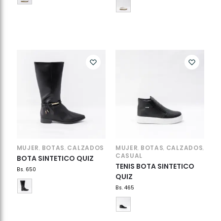
MUJER
BOTAS
CALZADOS
MUJER
BOTAS
CALZADOS
,
,
,
,
,
CASUAL
BOTA SINTETICO QUIZ
TENIS BOTA SINTETICO
Bs.
650
QUIZ
Bs.
465