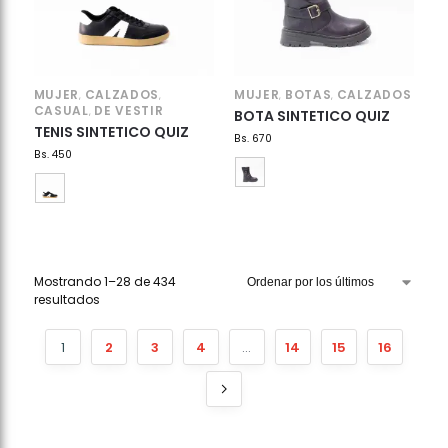
MUJER
CALZADOS
MUJER
BOTAS
CALZADOS
,
,
,
,
CASUAL
DE VESTIR
,
BOTA SINTETICO QUIZ
TENIS SINTETICO QUIZ
Bs.
670
Bs.
450
Mostrando 1–28 de 434
resultados
1
2
3
4
…
14
15
16