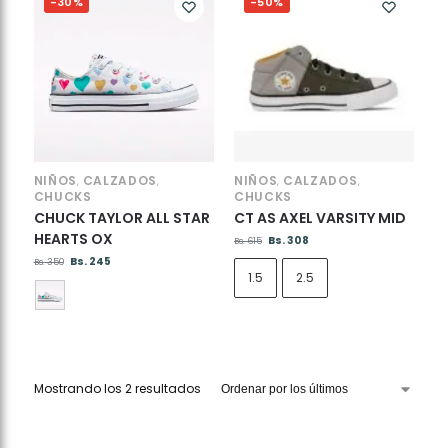
-30%
-50%
NIÑOS
CALZADOS
NIÑOS
CALZADOS
,
,
,
,
CHUCKS
CHUCKS
CHUCK TAYLOR ALL STAR
CT AS AXEL VARSITY MID
HEARTS OX
Bs.
308
Bs.
615
Bs.
245
Bs.
350
1.5
2.5
Mostrando los 2 resultados