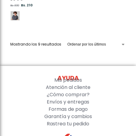
Bs.
210
Bs.
300
Mostrando los 9 resultados
AYUDA
Mis pedidos
Atención al cliente
¿Cómo comprar?
Envíos y entregas
Formas de pago
Garantía y cambios
Rastrea tu pedido