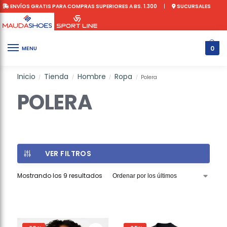
ENVÍOS GRATIS PARA COMPRAS SUPERIORES A BS. 1.300
|
SUCURSALES
0
MENU
Inicio
Tienda
Hombre
Ropa
Polera
/
/
/
/
POLERA
VER FILTROS
Mostrando los 9 resultados