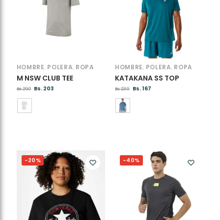
HOMBRE
POLERA
ROPA
HOMBRE
POLERA
ROPA
,
,
,
,
M NSW CLUB TEE
KATAKANA SS TOP
Bs.
203
Bs.
167
Bs.
290
Bs.
239
-20%
-40%