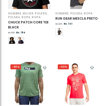
HOMBRE
MUJER
POLERA
HOMBRE
POLERA
ROPA
,
,
,
,
,
POLERA
ROPA
ROPA
,
,
RUN GEAR MESCLA PRETO
CHUCK PATCH CORE TEE
Bs.
141
Bs.
235
BLACK
Bs.
184
Bs.
230
-30%
-40%