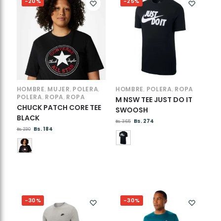
-20%
-25%
HOMBRE
MUJER
POLERA
HOMBRE
POLERA
ROPA
,
,
,
,
,
POLERA
ROPA
ROPA
,
,
M NSW TEE JUST DO IT
CHUCK PATCH CORE TEE
SWOOSH
BLACK
Bs.
274
Bs.
365
Bs.
184
Bs.
230
-30%
-30%