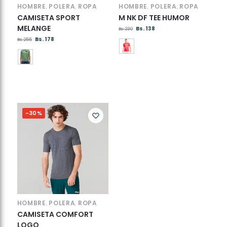
HOMBRE
POLERA
ROPA
HOMBRE
POLERA
ROPA
,
,
,
,
CAMISETA SPORT
M NK DF TEE HUMOR
MELANGE
Bs.
138
Bs.
230
Bs.
178
Bs.
255
-30%
HOMBRE
POLERA
ROPA
,
,
CAMISETA COMFORT
LOGO