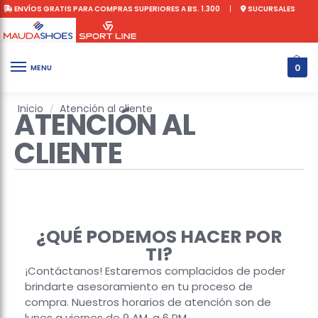
ENVÍOS GRATIS PARA COMPRAS SUPERIORES A BS. 1.300
|
SUCURSALES
0
MENU
Inicio
Atención al cliente
/
ATENCIÓN AL
CLIENTE
¿QUÉ PODEMOS HACER POR
TI?
¡Contáctanos! Estaremos complacidos de poder
brindarte asesoramiento en tu proceso de
compra. Nuestros horarios de atención son de
lunes a viernes de 9 AM. a 6 PM.