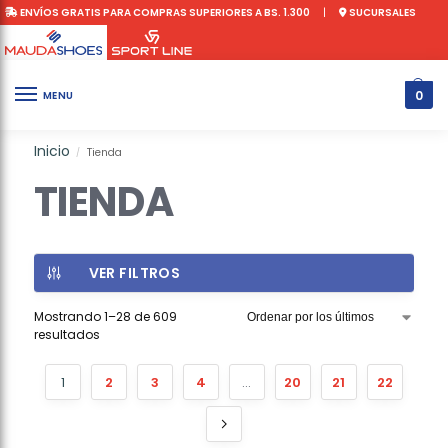
ENVÍOS GRATIS PARA COMPRAS SUPERIORES A BS. 1.300
|
SUCURSALES
0
MENU
Inicio
Tienda
/
TIENDA
VER FILTROS
Mostrando 1–28 de 609
resultados
1
2
3
4
…
20
21
22