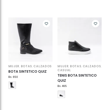
MUJER
BOTAS
CALZADOS
MUJER
BOTAS
CALZADOS
,
,
,
,
,
CASUAL
BOTA SINTETICO QUIZ
TENIS BOTA SINTETICO
Bs.
650
QUIZ
Bs.
465