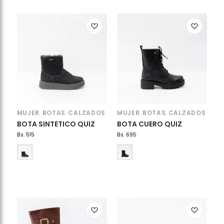
MUJER
BOTAS
CALZADOS
MUJER
BOTAS
CALZADOS
,
,
,
,
BOTA SINTETICO QUIZ
BOTA CUERO QUIZ
Bs.
515
Bs.
695