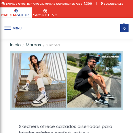
ENVÍOS GRATIS PARA COMPRAS SUPERIORES A BS. 1.300
|
SUCURSALES
0
MENU
Inicio
Marcas
Skechers
/
/
Skechers ofrece calzados diseñados para
brindar máximo confort, estilo y