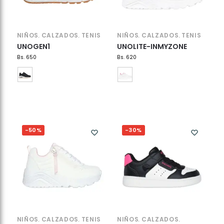
NIÑOS
CALZADOS
TENIS
NIÑOS
CALZADOS
TENIS
,
,
,
,
UNOGEN1
UNOLITE-INMYZONE
Bs.
650
Bs.
620
-50%
-30%
NIÑOS
CALZADOS
TENIS
NIÑOS
CALZADOS
,
,
,
,