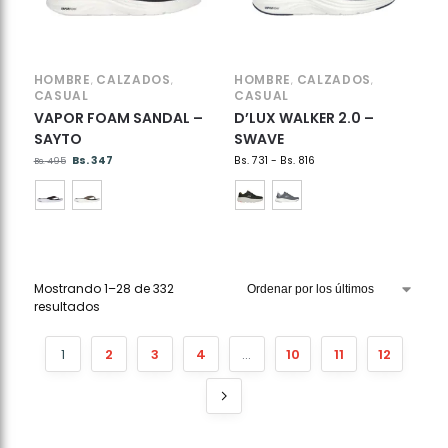
HOMBRE
CALZADOS
HOMBRE
CALZADOS
,
,
,
,
CASUAL
CASUAL
VAPOR FOAM SANDAL –
D’LUX WALKER 2.0 –
SAYTO
SWAVE
Bs.
347
Bs.
731
-
Bs.
816
Bs.
495
Mostrando 1–28 de 332
resultados
1
2
3
4
…
10
11
12