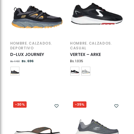
HOMBRE
CALZADOS
HOMBRE
CALZADOS
,
,
,
,
DEPORTIVO
CASUAL
D-LUX JOURNEY
VERTEX – ARKE
Bs.
696
Bs.
1.035
Bs.
1.160
-30%
-35%