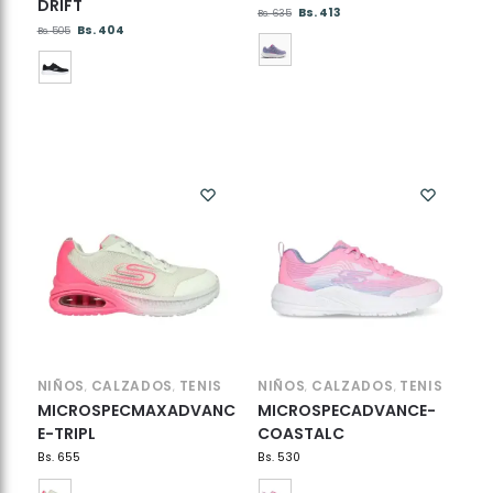
DRIFT
Bs.
413
Bs.
635
Bs.
404
Bs.
505
NIÑOS
CALZADOS
TENIS
NIÑOS
CALZADOS
TENIS
,
,
,
,
MICROSPECMAXADVANC
MICROSPECADVANCE-
E-TRIPL
COASTALC
Bs.
655
Bs.
530