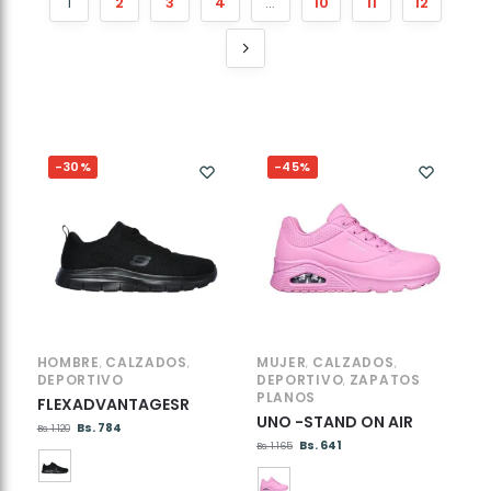
1
2
3
4
…
10
11
12
-30%
-45%
HOMBRE
CALZADOS
MUJER
CALZADOS
,
,
,
,
DEPORTIVO
DEPORTIVO
ZAPATOS
,
PLANOS
FLEXADVANTAGESR
UNO -STAND ON AIR
Bs.
784
Bs.
1.120
Bs.
641
Bs.
1.165