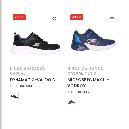
-30%
-35%
NIÑOS
CALZADOS
NIÑOS
CALZADOS
,
,
,
,
CASUAL
CASUAL
TENIS
,
DYNAMATIC-VALDOID
MICROSPEC MAX II –
VODROX
Bs.
403
Bs.
575
Bs.
380
Bs.
585