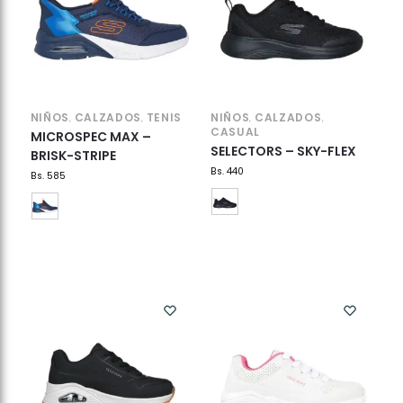
NIÑOS
CALZADOS
TENIS
NIÑOS
CALZADOS
,
,
,
,
CASUAL
MICROSPEC MAX –
SELECTORS – SKY-FLEX
BRISK-STRIPE
Bs.
440
Bs.
585