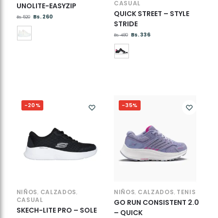
CASUAL
UNOLITE-EASYZIP
QUICK STREET – STYLE
Bs.
260
Bs.
520
STRIDE
Bs.
336
Bs.
480
-20%
-35%
NIÑOS
CALZADOS
NIÑOS
CALZADOS
TENIS
,
,
,
,
CASUAL
GO RUN CONSISTENT 2.0
SKECH-LITE PRO – SOLE
– QUICK