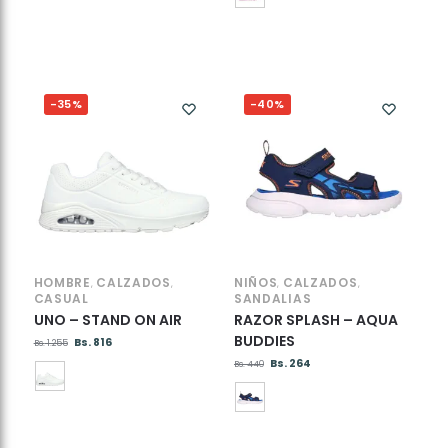
-35%
-40%
HOMBRE
CALZADOS
NIÑOS
CALZADOS
,
,
,
,
CASUAL
SANDALIAS
UNO – STAND ON AIR
RAZOR SPLASH – AQUA
BUDDIES
Bs.
816
Bs.
1.255
Bs.
264
Bs.
440