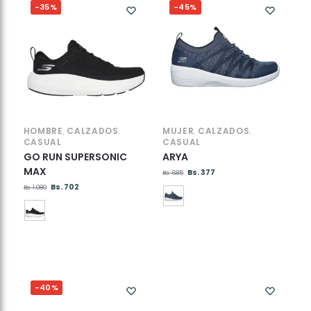
-35%
-45%
HOMBRE
CALZADOS
MUJER
CALZADOS
,
,
,
,
CASUAL
CASUAL
GO RUN SUPERSONIC
ARYA
MAX
Bs.
377
Bs.
685
Bs.
702
Bs.
1.080
-40%