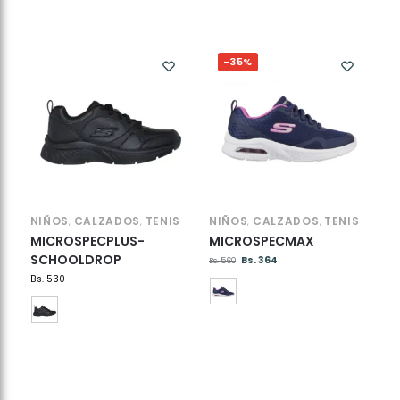
-35%
NIÑOS
CALZADOS
TENIS
NIÑOS
CALZADOS
TENIS
,
,
,
,
MICROSPECPLUS-
MICROSPECMAX
SCHOOLDROP
Bs.
364
Bs.
560
Bs.
530