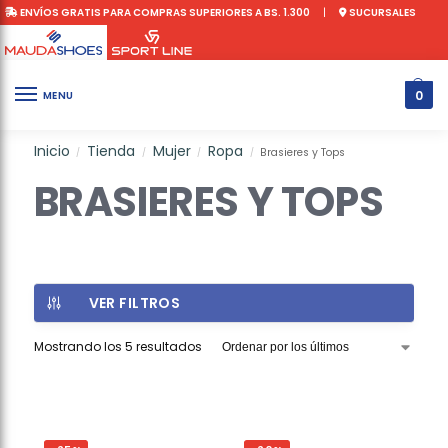
ENVÍOS GRATIS PARA COMPRAS SUPERIORES A BS. 1.300
|
SUCURSALES
0
MENU
Inicio
Tienda
Mujer
Ropa
Brasieres y Tops
/
/
/
/
BRASIERES Y TOPS
VER FILTROS
Mostrando los 5 resultados