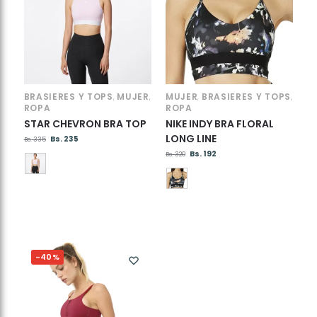
BRASIERES Y TOPS
MUJER
MUJER
BRASIERES Y TOPS
,
,
,
,
ROPA
ROPA
STAR CHEVRON BRA TOP
NIKE INDY BRA FLORAL
LONG LINE
Bs.
235
Bs.
335
Bs.
192
Bs.
320
-40%