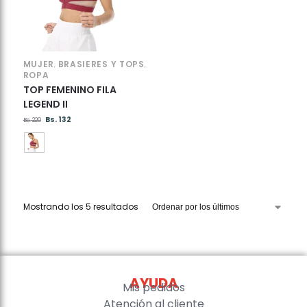
MUJER
BRASIERES Y TOPS
,
,
ROPA
TOP FEMENINO FILA
LEGEND II
Bs.
132
Bs.
220
Mostrando los 5 resultados
AYUDA
Mis pedidos
Atención al cliente