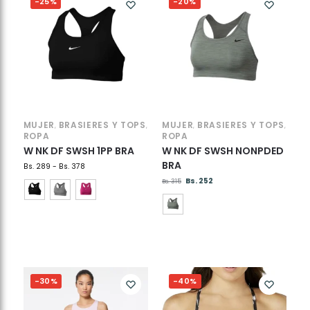
-25%
-20%
MUJER
BRASIERES Y TOPS
MUJER
BRASIERES Y TOPS
,
,
,
,
ROPA
ROPA
W NK DF SWSH 1PP BRA
W NK DF SWSH NONPDED
BRA
Bs.
289
-
Bs.
378
Bs.
252
Bs.
315
-30%
-40%